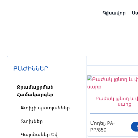
Գլխավոր
Ս
ԲԱԺԻՆՆԵՐ
Ջրամաքրման
Համակարգեր
Բաժակ լցնող և
սարք
Զտիչի պատյաններ
Զտիչներ
Մոդել։ PA-
PP/850
Կալոնաներ Եվ