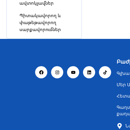
ավտոկլավներ
Պիտակավորող և
փաթեթավորող
սարքավորումներ
Բաժ
Գլխա
Մեր 
Հետ
Գաղտ
քաղա
Ն