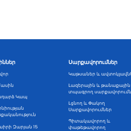
իններ
Սարքավորումներ
վոր
Կաթսաներ և ավտոկլավն
Մասին
Լազերային և թանաքային
տպագրող սարքավորում
ադարձ Կապ
Լցնող և Փակող
նիության
Սարքավորումներ
քականություն
Պիտակավորող և
աիրի Զարյան 15
փաթեթավորող