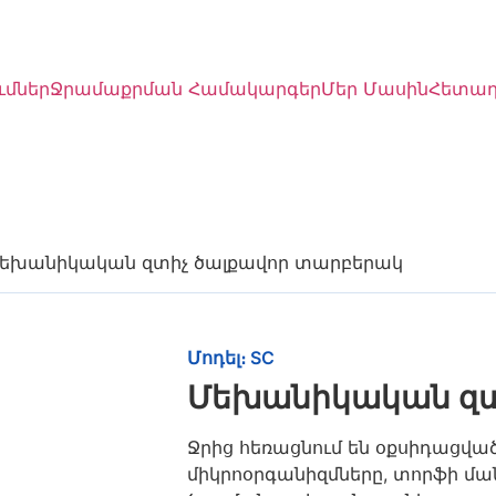
ւմներ
Ջրամաքրման Համակարգեր
Մեր Մասին
Հետա
Մեխանիկական զտիչ ծալքավոր տարբերակ
Մոդել։ SC
Մեխանիկական զտ
Ջրից հեռացնում են օքսիդացված
միկրոօրգանիզմները, տորֆի մ