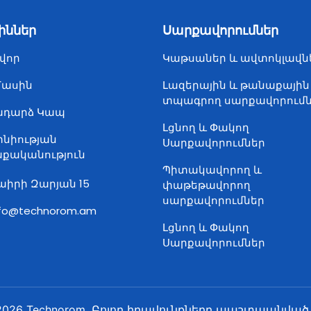
իններ
Սարքավորումներ
վոր
Կաթսաներ և ավտոկլավն
Մասին
Լազերային և թանաքային
տպագրող սարքավորում
ադարձ Կապ
Լցնող և Փակող
նիության
Սարքավորումներ
քականություն
Պիտակավորող և
աիրի Զարյան 15
փաթեթավորող
սարքավորումներ
nfo@technorom.am
Լցնող և Փակող
Սարքավորումներ
2026 Technorom. Բոլոր իրավունքները պաշտպանված 