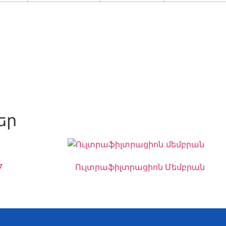
եր
7
Ուլտրաֆիլտրացիոն Մեմբրան