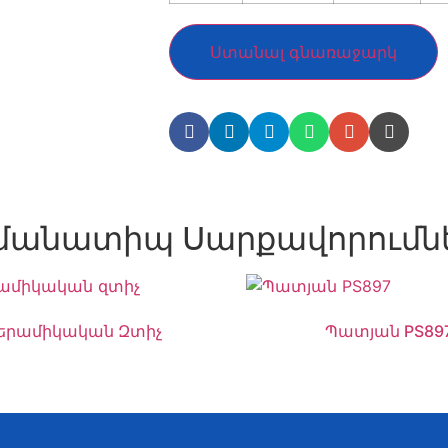
Ստանալ գնառաջարկ
մանատիպ Սարքավորումն
երամիկական Զտիչ
Պատյան PS89