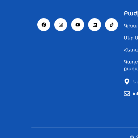
Բաժ
Գլխա
Մեր 
Հետ
Գաղտ
քաղա
Ն
i
© 