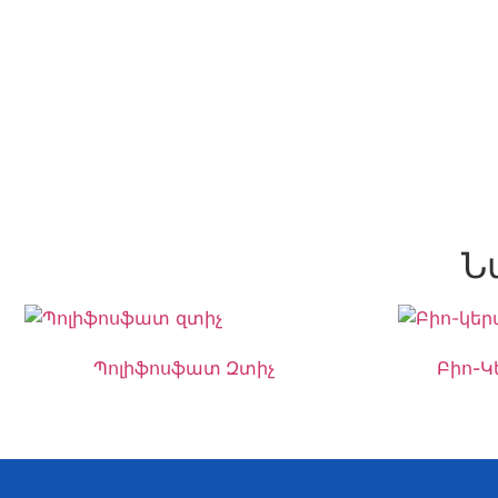
Ն
Պոլիֆոսֆատ Զտիչ
Բիո-Կ