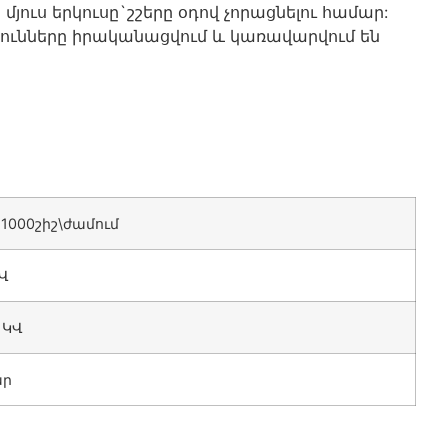
մյուս երկուսը`շշերը օդով չորացնելու համար:
ունները իրականացվում և կառավարվում են
-1000շիշ\ժամում
 Վ
 ԿՎ
ար