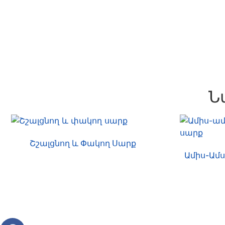
Ն
Շշալցնող ԵՒ Փակող Սարք
Ամիս-Ամ