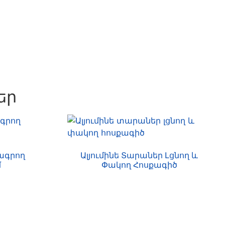
եր
ագրող
Ալյումինե Տարաներ Լցնող ԵՒ
մ
Փակող Հոսքագիծ