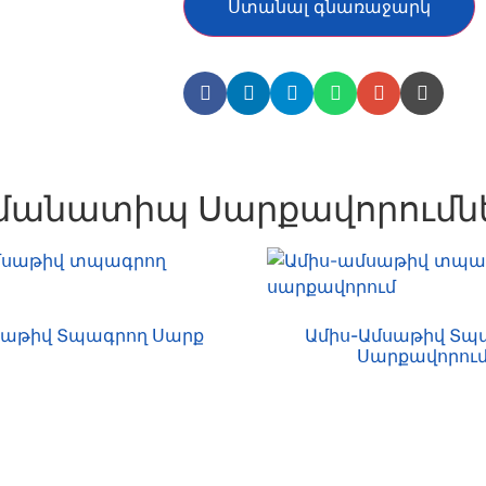
Ստանալ գնառաջարկ
մանատիպ Սարքավորումն
սաթիվ Տպագրող Սարք
Ամիս-Ամսաթիվ Տպ
Սարքավորու