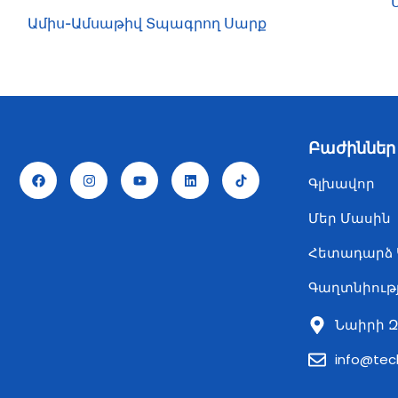
Ամիս-Ամսաթիվ Տպագրող Սարք
Բաժիններ
Գլխավոր
Մեր Մասին
Հետադարձ
Գաղտնիութ
Նաիրի Զ
info@te